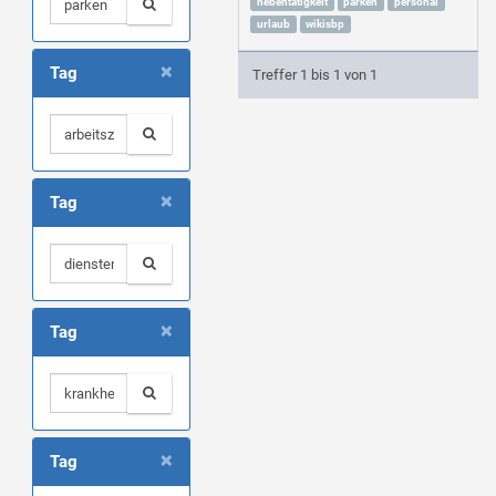
nebentätigkeit
parken
personal
urlaub
wikisbp
×
Tag
Treffer 1 bis 1 von 1
×
Tag
×
Tag
×
Tag