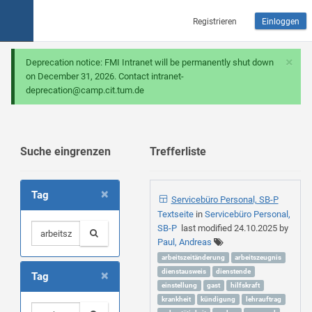
Registrieren
Einloggen
×
Deprecation notice: FMI Intranet will be permanently shut down
on December 31, 2026. Contact intranet-
deprecation@camp.cit.tum.de
Suche eingrenzen
Trefferliste
×
Tag
Servicebüro Personal, SB-P
Textseite
in
Servicebüro Personal,
SB-P
last modified
24.10.2025
by
Paul, Andreas
arbeitszeitänderung
arbeitszeugnis
×
dienstausweis
dienstende
Tag
einstellung
gast
hilfskraft
krankheit
kündigung
lehrauftrag