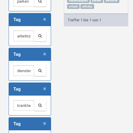
nebentätigkeit
parken
personal
urlaub
wikisbp
×
Tag
Treffer 1 bis 1 von 1
×
Tag
×
Tag
×
Tag