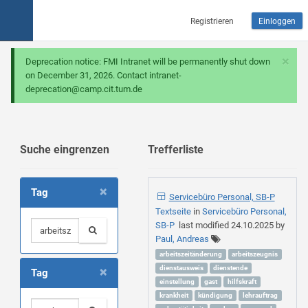
Registrieren
Einloggen
×
Deprecation notice: FMI Intranet will be permanently shut down
on December 31, 2026. Contact intranet-
deprecation@camp.cit.tum.de
Suche eingrenzen
Trefferliste
×
Tag
Servicebüro Personal, SB-P
Textseite
in
Servicebüro Personal,
SB-P
last modified
24.10.2025
by
Paul, Andreas
arbeitszeitänderung
arbeitszeugnis
×
dienstausweis
dienstende
Tag
einstellung
gast
hilfskraft
krankheit
kündigung
lehrauftrag