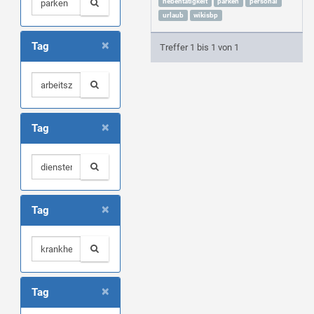
nebentätigkeit
parken
personal
urlaub
wikisbp
×
Tag
Treffer 1 bis 1 von 1
×
Tag
×
Tag
×
Tag