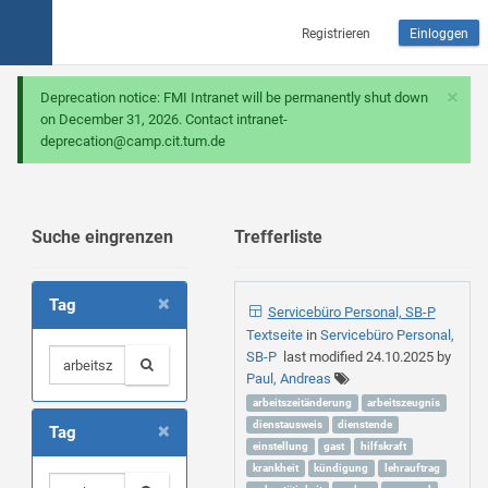
Registrieren
Einloggen
×
Deprecation notice: FMI Intranet will be permanently shut down
on December 31, 2026. Contact intranet-
deprecation@camp.cit.tum.de
Suche eingrenzen
Trefferliste
×
Tag
Servicebüro Personal, SB-P
Textseite
in
Servicebüro Personal,
SB-P
last modified
24.10.2025
by
Paul, Andreas
arbeitszeitänderung
arbeitszeugnis
×
dienstausweis
dienstende
Tag
einstellung
gast
hilfskraft
krankheit
kündigung
lehrauftrag