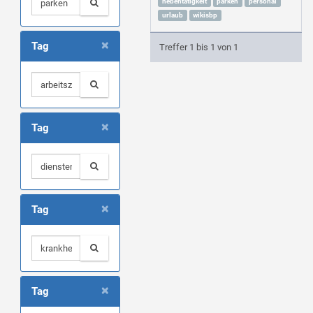
nebentätigkeit
parken
personal
urlaub
wikisbp
×
Tag
Treffer 1 bis 1 von 1
×
Tag
×
Tag
×
Tag