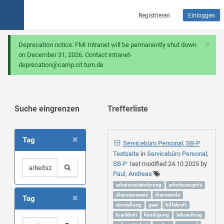
Registrieren
Einloggen
×
Deprecation notice: FMI Intranet will be permanently shut down
on December 31, 2026. Contact intranet-
deprecation@camp.cit.tum.de
Suche eingrenzen
Trefferliste
×
Tag
Servicebüro Personal, SB-P
Textseite
in
Servicebüro Personal,
SB-P
last modified
24.10.2025
by
Paul, Andreas
arbeitszeitänderung
arbeitszeugnis
×
dienstausweis
dienstende
Tag
einstellung
gast
hilfskraft
krankheit
kündigung
lehrauftrag