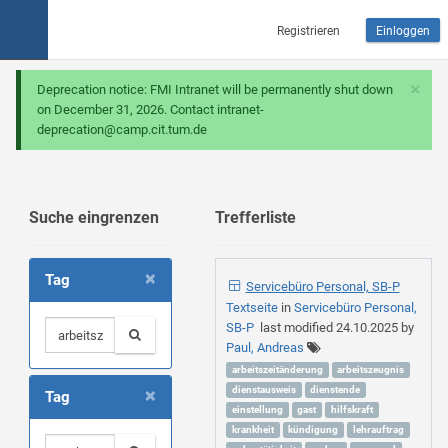
Registrieren
Einloggen
×
Deprecation notice: FMI Intranet will be permanently shut down
on December 31, 2026. Contact intranet-
deprecation@camp.cit.tum.de
Suche eingrenzen
Trefferliste
×
Tag
Servicebüro Personal, SB-P
Textseite
in
Servicebüro Personal,
SB-P
last modified
24.10.2025
by
Paul, Andreas
arbeitszeitänderung
arbeitszeugnis
×
dienstausweis
dienstende
Tag
einstellung
gast
hilfskraft
krankheit
kündigung
lehrauftrag