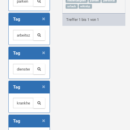
nebentätigkeit
parken
personal
urlaub
wikisbp
×
Tag
Treffer 1 bis 1 von 1
×
Tag
×
Tag
×
Tag