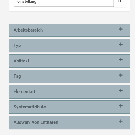
Arbeitsbereich
Typ
Volltext
Tag
Elementart
Systemattribute
Auswahl von Entitäten