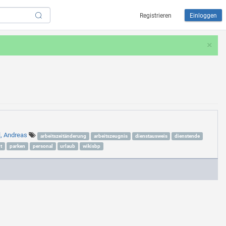
Registrieren
Einloggen
×
l, Andreas
arbeitszeitänderung
arbeitszeugnis
dienstausweis
dienstende
t
parken
personal
urlaub
wikisbp