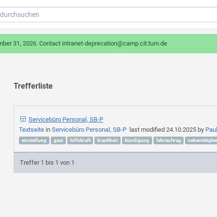
mber 31, 2026. Contact intranet-deprecation@camp.cit.tum.de
Trefferliste
Servicebüro Personal, SB-P
Textseite
in
Servicebüro Personal, SB-P
last modified
24.10.2025
by
Pau
einstellung
gast
hilfskraft
krankheit
kündigung
lehrauftrag
nebentätigkei
Treffer 1 bis 1 von 1