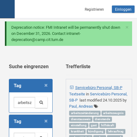
Registrieren
Einloggen
×
Deprecation notice: FMI Intranet will be permanently shut down
on December 31, 2026. Contact intranet-
deprecation@camp.cit.tum.de
Suche eingrenzen
Trefferliste
×
Tag
Servicebüro Personal, SB-P
Textseite
in
Servicebüro Personal,
SB-P
last modified
24.10.2025
by
Paul, Andreas
arbeitszeitänderung
arbeitszeugnis
×
dienstausweis
dienstende
Tag
einstellung
gast
hilfskraft
krankheit
kündigung
lehrauftrag