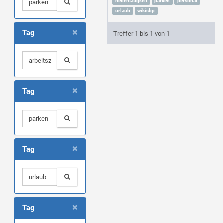
nebentätigkeit
parken
personal
urlaub
wikisbp
×
Tag
Treffer 1 bis 1 von 1
×
Tag
×
Tag
×
Tag