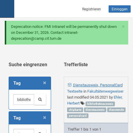
Registrieren
Einloggen
×
Deprecation notice: FMI Intranet will be permanently shut down
on December 31, 2026. Contact intranet-
deprecation@camp.cit.tum.de
Suche eingrenzen
Trefferliste
×
Tag
Dienstausweis, PersonalCard
Textseite
in
Fakultätenwegweiser
last modified
04.05.2021
by
Ehler,
Herbert
bibliotheksausweis
chipkarte
dienstausweis
dienstende
×
personalcard
Tag
Treffer 1 bis 1 von 1