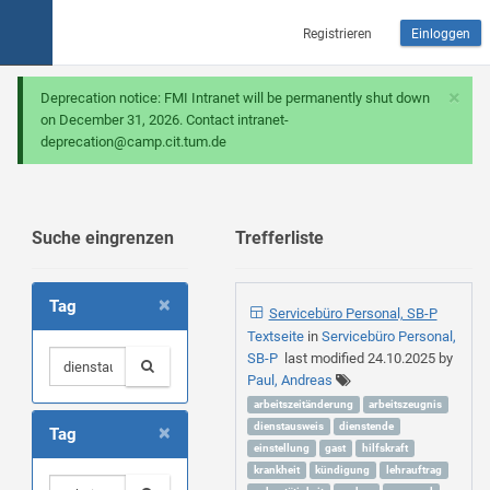
Registrieren
Einloggen
×
Deprecation notice: FMI Intranet will be permanently shut down
on December 31, 2026. Contact intranet-
deprecation@camp.cit.tum.de
Suche eingrenzen
Trefferliste
×
Tag
Servicebüro Personal, SB-P
Textseite
in
Servicebüro Personal,
SB-P
last modified
24.10.2025
by
Paul, Andreas
arbeitszeitänderung
arbeitszeugnis
×
dienstausweis
dienstende
Tag
einstellung
gast
hilfskraft
krankheit
kündigung
lehrauftrag