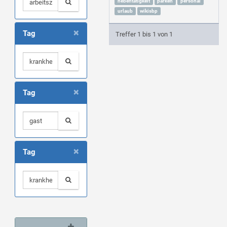
nebentätigkeit
parken
personal
urlaub
wikisbp
×
Tag
Treffer 1 bis 1 von 1
×
Tag
×
Tag