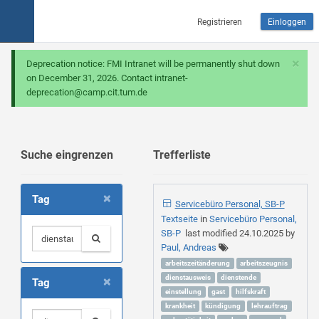
Registrieren
Einloggen
×
Deprecation notice: FMI Intranet will be permanently shut down
on December 31, 2026. Contact intranet-
deprecation@camp.cit.tum.de
Suche eingrenzen
Trefferliste
×
Tag
Servicebüro Personal, SB-P
Textseite
in
Servicebüro Personal,
SB-P
last modified
24.10.2025
by
Paul, Andreas
arbeitszeitänderung
arbeitszeugnis
×
dienstausweis
dienstende
Tag
einstellung
gast
hilfskraft
krankheit
kündigung
lehrauftrag