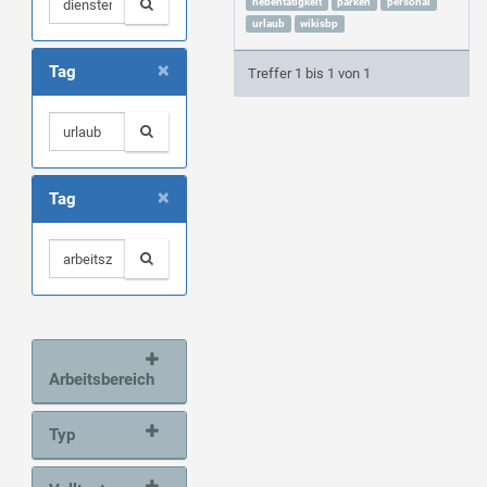
nebentätigkeit
parken
personal
urlaub
wikisbp
×
Tag
Treffer 1 bis 1 von 1
×
Tag
Arbeitsbereich
Typ