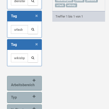
nebentätigkeit
parken
personal
urlaub
wikisbp
×
Tag
Treffer 1 bis 1 von 1
×
Tag
Arbeitsbereich
Typ