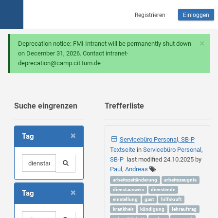
Registrieren
Einloggen
×
Deprecation notice: FMI Intranet will be permanently shut down
on December 31, 2026. Contact intranet-
deprecation@camp.cit.tum.de
Suche eingrenzen
Trefferliste
×
Tag
Servicebüro Personal, SB-P
Textseite
in
Servicebüro Personal,
SB-P
last modified
24.10.2025
by
Paul, Andreas
arbeitszeitänderung
arbeitszeugnis
×
dienstausweis
dienstende
Tag
einstellung
gast
hilfskraft
krankheit
kündigung
lehrauftrag