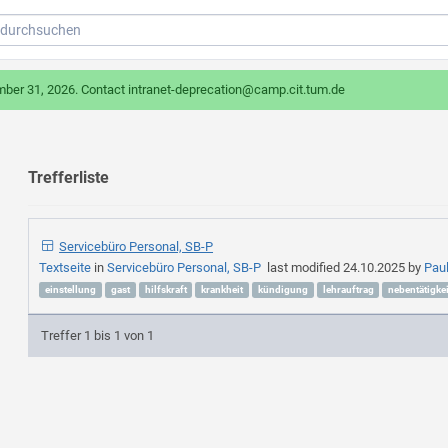
mber 31, 2026. Contact intranet-deprecation@camp.cit.tum.de
Trefferliste
Servicebüro Personal, SB-P
Textseite
in
Servicebüro Personal, SB-P
last modified
24.10.2025
by
Pau
einstellung
gast
hilfskraft
krankheit
kündigung
lehrauftrag
nebentätigkei
Treffer 1 bis 1 von 1