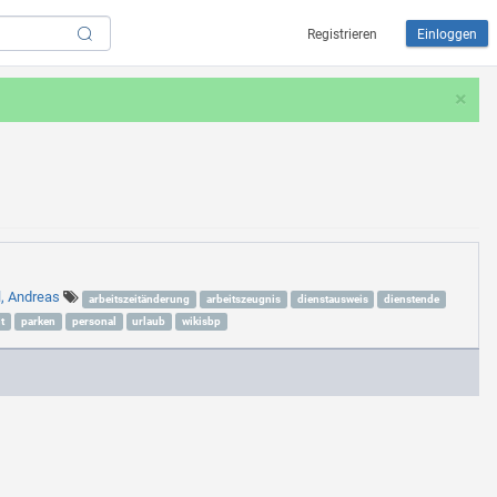
Registrieren
Einloggen
×
l, Andreas
arbeitszeitänderung
arbeitszeugnis
dienstausweis
dienstende
t
parken
personal
urlaub
wikisbp