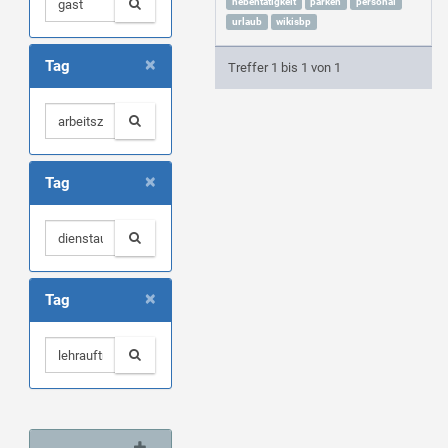
nebentätigkeit
parken
personal
urlaub
wikisbp
×
Tag
Treffer 1 bis 1 von 1
×
Tag
×
Tag