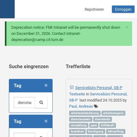
Registrieren
Einloggen
×
Deprecation notice: FMI Intranet will be permanently shut down
on December 31, 2026. Contact intranet-
deprecation@camp.cit.tum.de
Suche eingrenzen
Trefferliste
×
Tag
Servicebüro Personal, SB-P
Textseite
in
Servicebüro Personal,
SB-P
last modified
24.10.2025
by
Paul, Andreas
arbeitszeitänderung
arbeitszeugnis
×
dienstausweis
dienstende
Tag
einstellung
gast
hilfskraft
krankheit
kündigung
lehrauftrag