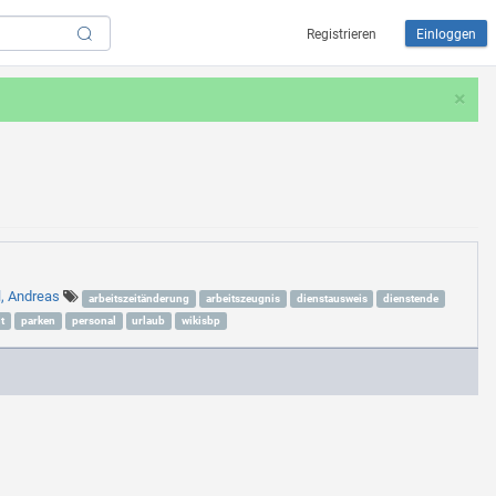
Registrieren
Einloggen
×
l, Andreas
arbeitszeitänderung
arbeitszeugnis
dienstausweis
dienstende
t
parken
personal
urlaub
wikisbp