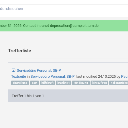
mber 31, 2026. Contact intranet-deprecation@camp.cit.tum.de
Trefferliste
Servicebüro Personal, SB-P
Textseite
in
Servicebüro Personal, SB-P
last modified
24.10.2025
by
Pau
einstellung
gast
hilfskraft
krankheit
kündigung
lehrauftrag
nebentätigkei
Treffer 1 bis 1 von 1