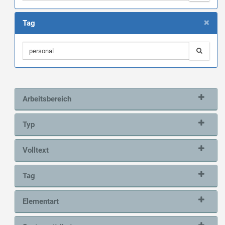
×
Tag
Arbeitsbereich
Typ
Volltext
Tag
Elementart