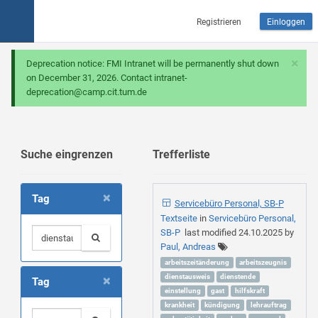
Registrieren
Einloggen
×
Deprecation notice: FMI Intranet will be permanently shut down
on December 31, 2026. Contact intranet-
deprecation@camp.cit.tum.de
Suche eingrenzen
Trefferliste
×
Tag
Servicebüro Personal, SB-P
Textseite
in
Servicebüro Personal,
SB-P
last modified
24.10.2025
by
Paul, Andreas
arbeitszeitänderung
arbeitszeugnis
×
dienstausweis
dienstende
Tag
einstellung
gast
hilfskraft
krankheit
kündigung
lehrauftrag