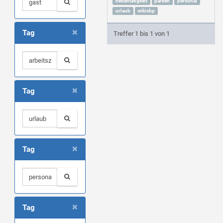
nebentätigkeit
parken
personal
urlaub
wikisbp
×
Tag
Treffer 1 bis 1 von 1
×
Tag
×
Tag
×
Tag