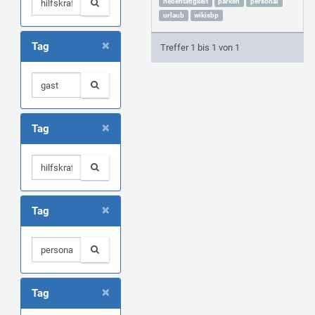
nebentätigkeit
parken
personal
urlaub
wikisbp
×
Tag
Treffer 1 bis 1 von 1
×
Tag
×
Tag
×
Tag