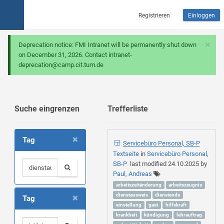
Registrieren
Einloggen
×
Deprecation notice: FMI Intranet will be permanently shut down
on December 31, 2026. Contact intranet-
deprecation@camp.cit.tum.de
Suche eingrenzen
Trefferliste
×
Tag
Servicebüro Personal, SB-P
Textseite
in
Servicebüro Personal,
SB-P
last modified
24.10.2025
by
Paul, Andreas
arbeitszeitänderung
arbeitszeugnis
×
dienstausweis
dienstende
Tag
einstellung
gast
hilfskraft
krankheit
kündigung
lehrauftrag