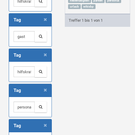
nebentätigkeit
parken
personal
urlaub
wikisbp
×
Tag
Treffer 1 bis 1 von 1
×
Tag
×
Tag
×
Tag