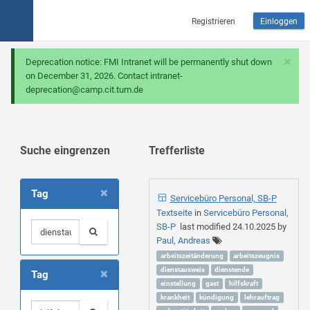
Registrieren
Einloggen
×
Deprecation notice: FMI Intranet will be permanently shut down
on December 31, 2026. Contact intranet-
deprecation@camp.cit.tum.de
Suche eingrenzen
Trefferliste
×
Tag
Servicebüro Personal, SB-P
Textseite
in
Servicebüro Personal,
SB-P
last modified
24.10.2025
by
Paul, Andreas
arbeitszeitänderung
arbeitszeugnis
×
dienstausweis
dienstende
Tag
einstellung
gast
hilfskraft
krankheit
kündigung
lehrauftrag