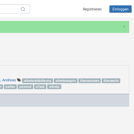
Registrieren
Einloggen
×
l, Andreas
arbeitszeitänderung
arbeitszeugnis
dienstausweis
dienstende
t
parken
personal
urlaub
wikisbp