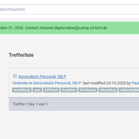
mber 31, 2026. Contact intranet-deprecation@camp.cit.tum.de
Trefferliste
Servicebüro Personal, SB-P
Textseite
in
Servicebüro Personal, SB-P
last modified
24.10.2025
by
Pau
einstellung
gast
hilfskraft
krankheit
kündigung
lehrauftrag
nebentätigkei
Treffer 1 bis 1 von 1