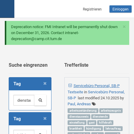
Registrieren
Einloggen
×
Deprecation notice: FMI Intranet will be permanently shut down
on December 31, 2026. Contact intranet-
deprecation@camp.cit.tum.de
Suche eingrenzen
Trefferliste
×
Tag
Servicebüro Personal, SB-P
Textseite
in
Servicebüro Personal,
SB-P
last modified
24.10.2025
by
Paul, Andreas
arbeitszeitänderung
arbeitszeugnis
×
dienstausweis
dienstende
Tag
einstellung
gast
hilfskraft
krankheit
kündigung
lehrauftrag