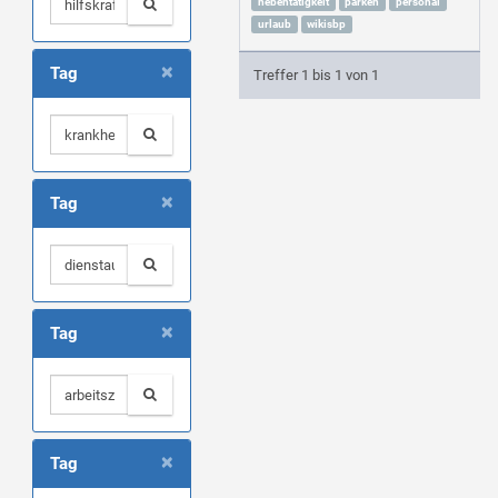
nebentätigkeit
parken
personal
urlaub
wikisbp
×
Tag
Treffer 1 bis 1 von 1
×
Tag
×
Tag
×
Tag