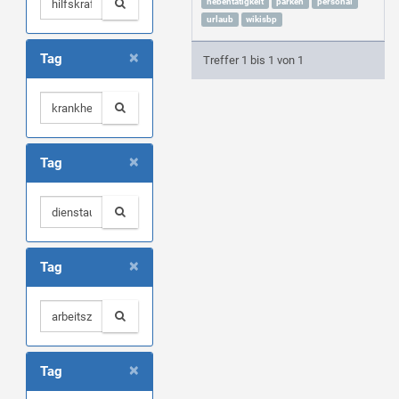
nebentätigkeit
parken
personal
urlaub
wikisbp
×
Tag
Treffer 1 bis 1 von 1
×
Tag
×
Tag
×
Tag