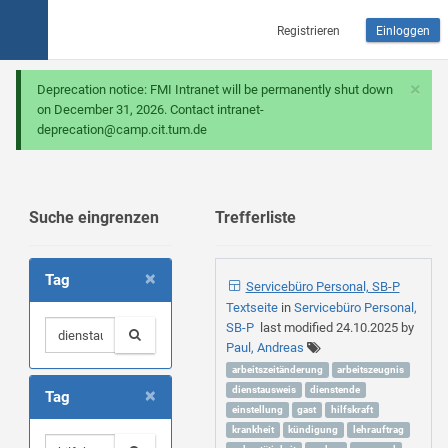
Registrieren
Einloggen
×
Deprecation notice: FMI Intranet will be permanently shut down
on December 31, 2026. Contact intranet-
deprecation@camp.cit.tum.de
Suche eingrenzen
Trefferliste
×
Tag
Servicebüro Personal, SB-P
Textseite
in
Servicebüro Personal,
SB-P
last modified
24.10.2025
by
Paul, Andreas
arbeitszeitänderung
arbeitszeugnis
×
dienstausweis
dienstende
Tag
einstellung
gast
hilfskraft
krankheit
kündigung
lehrauftrag