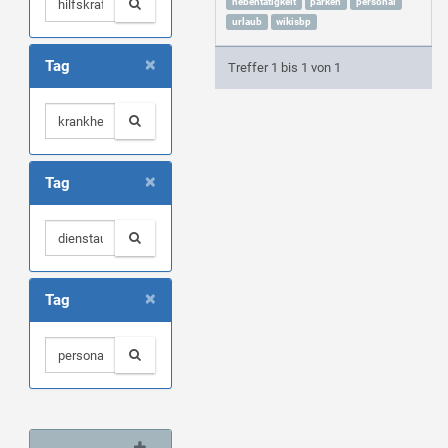
nebentätigkeit
parken
personal
urlaub
wikisbp
×
Tag
Treffer 1 bis 1 von 1
×
Tag
×
Tag