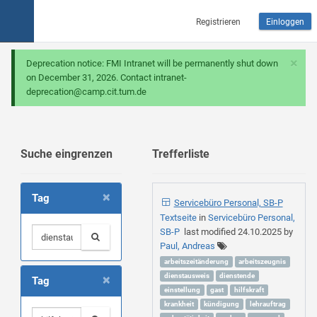
Registrieren
Einloggen
×
Deprecation notice: FMI Intranet will be permanently shut down
on December 31, 2026. Contact intranet-
deprecation@camp.cit.tum.de
Suche eingrenzen
Trefferliste
×
Tag
Servicebüro Personal, SB-P
Textseite
in
Servicebüro Personal,
SB-P
last modified
24.10.2025
by
Paul, Andreas
arbeitszeitänderung
arbeitszeugnis
×
dienstausweis
dienstende
Tag
einstellung
gast
hilfskraft
krankheit
kündigung
lehrauftrag