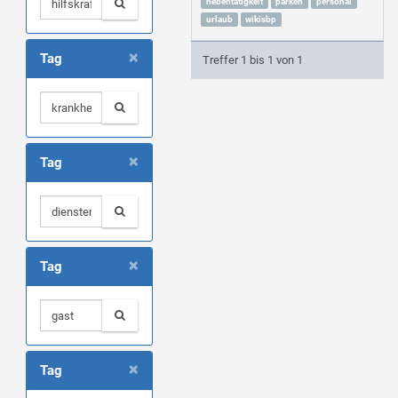
nebentätigkeit
parken
personal
urlaub
wikisbp
×
Tag
Treffer 1 bis 1 von 1
×
Tag
×
Tag
×
Tag