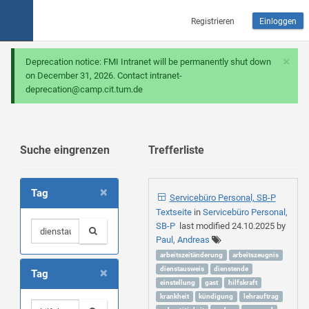
Registrieren
Einloggen
×
Deprecation notice: FMI Intranet will be permanently shut down
on December 31, 2026. Contact intranet-
deprecation@camp.cit.tum.de
Suche eingrenzen
Trefferliste
×
Tag
Servicebüro Personal, SB-P
Textseite
in
Servicebüro Personal,
SB-P
last modified
24.10.2025
by
Paul, Andreas
arbeitszeitänderung
arbeitszeugnis
×
dienstausweis
dienstende
Tag
einstellung
gast
hilfskraft
krankheit
kündigung
lehrauftrag