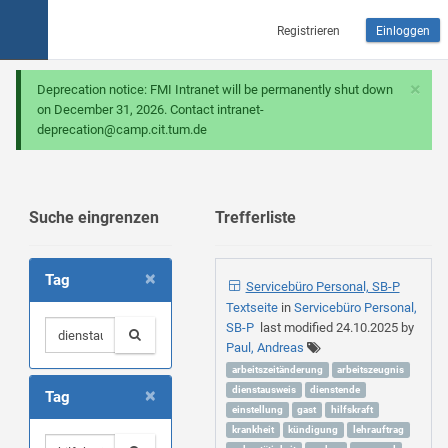
Registrieren
Einloggen
×
Deprecation notice: FMI Intranet will be permanently shut down
on December 31, 2026. Contact intranet-
deprecation@camp.cit.tum.de
Suche eingrenzen
Trefferliste
×
Tag
Servicebüro Personal, SB-P
Textseite
in
Servicebüro Personal,
SB-P
last modified
24.10.2025
by
Paul, Andreas
arbeitszeitänderung
arbeitszeugnis
×
dienstausweis
dienstende
Tag
einstellung
gast
hilfskraft
krankheit
kündigung
lehrauftrag