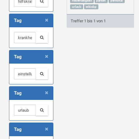
nebentätigkeit
parken
personal
urlaub
wikisbp
×
Tag
Treffer 1 bis 1 von 1
×
Tag
×
Tag
×
Tag