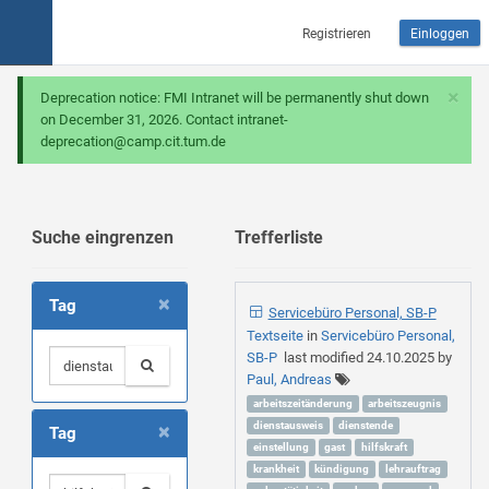
Registrieren
Einloggen
×
Deprecation notice: FMI Intranet will be permanently shut down
on December 31, 2026. Contact intranet-
deprecation@camp.cit.tum.de
Suche eingrenzen
Trefferliste
×
Tag
Servicebüro Personal, SB-P
Textseite
in
Servicebüro Personal,
SB-P
last modified
24.10.2025
by
Paul, Andreas
arbeitszeitänderung
arbeitszeugnis
×
dienstausweis
dienstende
Tag
einstellung
gast
hilfskraft
krankheit
kündigung
lehrauftrag