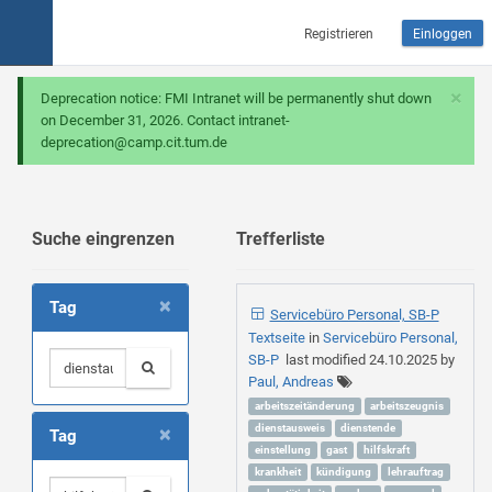
Registrieren
Einloggen
×
Deprecation notice: FMI Intranet will be permanently shut down
on December 31, 2026. Contact intranet-
deprecation@camp.cit.tum.de
Suche eingrenzen
Trefferliste
×
Tag
Servicebüro Personal, SB-P
Textseite
in
Servicebüro Personal,
SB-P
last modified
24.10.2025
by
Paul, Andreas
arbeitszeitänderung
arbeitszeugnis
×
dienstausweis
dienstende
Tag
einstellung
gast
hilfskraft
krankheit
kündigung
lehrauftrag