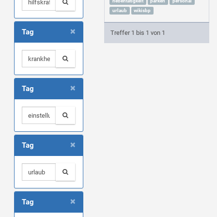
nebentätigkeit
parken
personal
urlaub
wikisbp
×
Tag
Treffer 1 bis 1 von 1
×
Tag
×
Tag
×
Tag