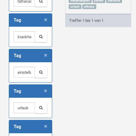
nebentätigkeit
parken
personal
urlaub
wikisbp
×
Tag
Treffer 1 bis 1 von 1
×
Tag
×
Tag
×
Tag