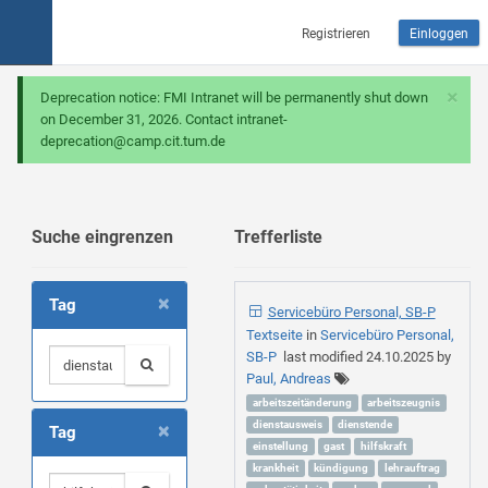
Registrieren
Einloggen
×
Deprecation notice: FMI Intranet will be permanently shut down
on December 31, 2026. Contact intranet-
deprecation@camp.cit.tum.de
Suche eingrenzen
Trefferliste
×
Tag
Servicebüro Personal, SB-P
Textseite
in
Servicebüro Personal,
SB-P
last modified
24.10.2025
by
Paul, Andreas
arbeitszeitänderung
arbeitszeugnis
×
dienstausweis
dienstende
Tag
einstellung
gast
hilfskraft
krankheit
kündigung
lehrauftrag