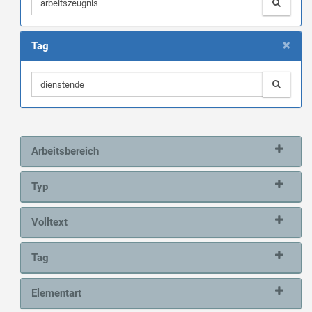
×
Tag
Arbeitsbereich
Typ
Volltext
Tag
Elementart