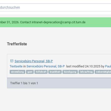
mber 31, 2026. Contact intranet-deprecation@camp.cit.tum.de
Trefferliste
Servicebüro Personal, SB-P
Textseite
in
Servicebüro Personal, SB-P
last modified
24.10.2025
by
Pau
einstellung
gast
hilfskraft
krankheit
kündigung
lehrauftrag
nebentätigkei
Treffer 1 bis 1 von 1