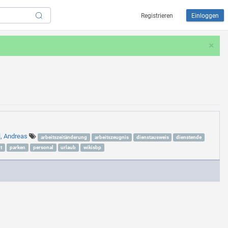
Registrieren
Einloggen
×
l, Andreas
arbeitszeitänderung
arbeitszeugnis
dienstausweis
dienstende
t
parken
personal
urlaub
wikisbp