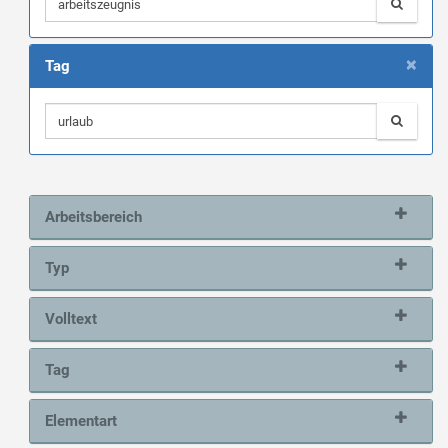
×
Tag
Arbeitsbereich
Typ
Volltext
Tag
Elementart