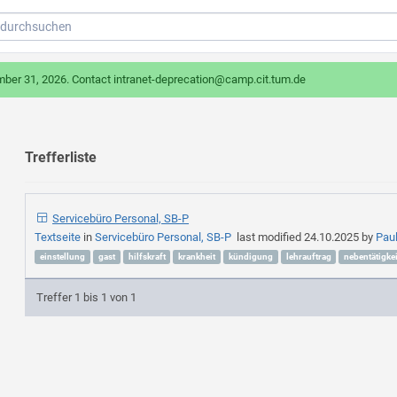
mber 31, 2026. Contact intranet-deprecation@camp.cit.tum.de
Trefferliste
Servicebüro Personal, SB-P
Textseite
in
Servicebüro Personal, SB-P
last modified
24.10.2025
by
Pau
einstellung
gast
hilfskraft
krankheit
kündigung
lehrauftrag
nebentätigkei
Treffer 1 bis 1 von 1