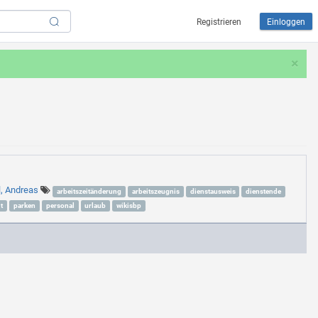
Registrieren
Einloggen
×
l, Andreas
arbeitszeitänderung
arbeitszeugnis
dienstausweis
dienstende
t
parken
personal
urlaub
wikisbp