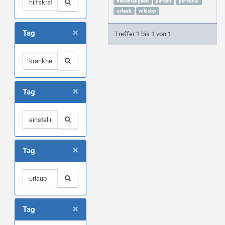
nebentätigkeit
parken
personal
urlaub
wikisbp
×
Tag
Treffer 1 bis 1 von 1
×
Tag
×
Tag
×
Tag