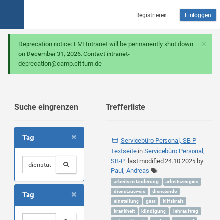
Registrieren
Einloggen
×
Deprecation notice: FMI Intranet will be permanently shut down
on December 31, 2026. Contact intranet-
deprecation@camp.cit.tum.de
Suche eingrenzen
Trefferliste
×
Tag
Servicebüro Personal, SB-P
Textseite
in
Servicebüro Personal,
SB-P
last modified
24.10.2025
by
Paul, Andreas
arbeitszeitänderung
arbeitszeugnis
×
dienstausweis
dienstende
Tag
einstellung
gast
hilfskraft
krankheit
kündigung
lehrauftrag