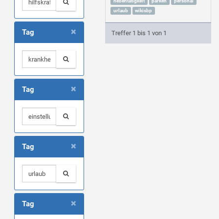
nebentätigkeit
parken
personal
urlaub
wikisbp
×
Tag
Treffer 1 bis 1 von 1
×
Tag
×
Tag
×
Tag