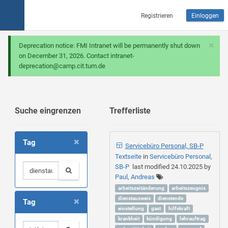
Registrieren
Einloggen
×
Deprecation notice: FMI Intranet will be permanently shut down
on December 31, 2026. Contact intranet-
deprecation@camp.cit.tum.de
Suche eingrenzen
Trefferliste
×
Tag
Servicebüro Personal, SB-P
Textseite
in
Servicebüro Personal,
SB-P
last modified
24.10.2025
by
Paul, Andreas
arbeitszeitänderung
arbeitszeugnis
×
dienstausweis
dienstende
Tag
einstellung
gast
hilfskraft
krankheit
kündigung
lehrauftrag