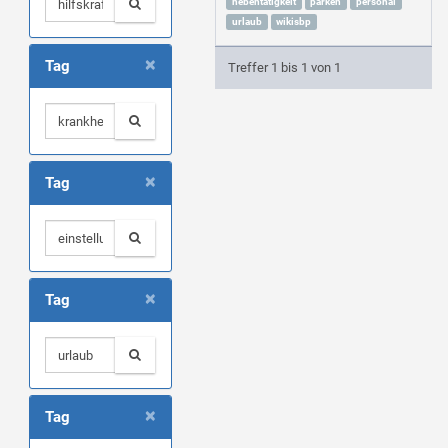
nebentätigkeit
parken
personal
urlaub
wikisbp
×
Tag
Treffer 1 bis 1 von 1
×
Tag
×
Tag
×
Tag