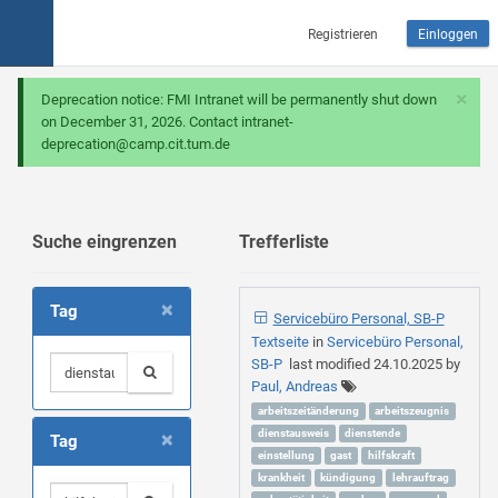
Registrieren
Einloggen
×
Deprecation notice: FMI Intranet will be permanently shut down
on December 31, 2026. Contact intranet-
deprecation@camp.cit.tum.de
Suche eingrenzen
Trefferliste
×
Tag
Servicebüro Personal, SB-P
Textseite
in
Servicebüro Personal,
SB-P
last modified
24.10.2025
by
Paul, Andreas
arbeitszeitänderung
arbeitszeugnis
×
dienstausweis
dienstende
Tag
einstellung
gast
hilfskraft
krankheit
kündigung
lehrauftrag