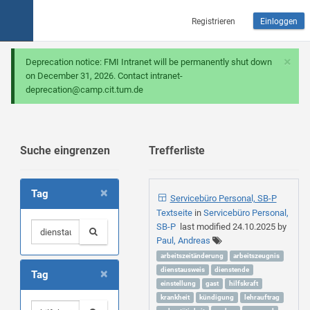
Registrieren
Einloggen
×
Deprecation notice: FMI Intranet will be permanently shut down
on December 31, 2026. Contact intranet-
deprecation@camp.cit.tum.de
Suche eingrenzen
Trefferliste
×
Tag
Servicebüro Personal, SB-P
Textseite
in
Servicebüro Personal,
SB-P
last modified
24.10.2025
by
Paul, Andreas
arbeitszeitänderung
arbeitszeugnis
×
dienstausweis
dienstende
Tag
einstellung
gast
hilfskraft
krankheit
kündigung
lehrauftrag