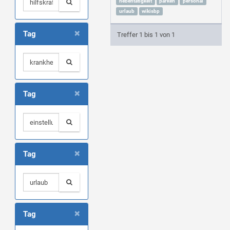
nebentätigkeit
parken
personal
urlaub
wikisbp
×
Tag
Treffer 1 bis 1 von 1
×
Tag
×
Tag
×
Tag