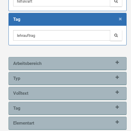
×
Tag
Arbeitsbereich
Typ
Volltext
Tag
Elementart