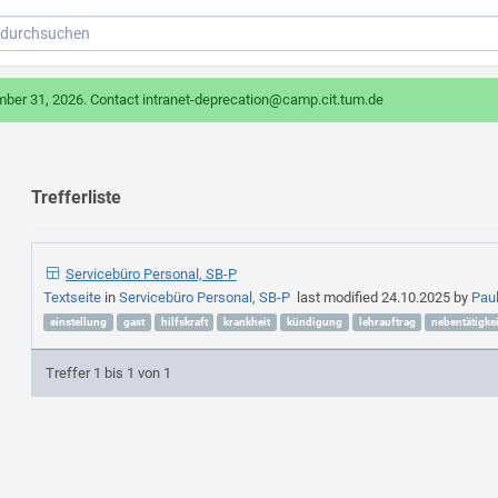
mber 31, 2026. Contact intranet-deprecation@camp.cit.tum.de
Trefferliste
Servicebüro Personal, SB-P
Textseite
in
Servicebüro Personal, SB-P
last modified
24.10.2025
by
Pau
einstellung
gast
hilfskraft
krankheit
kündigung
lehrauftrag
nebentätigkei
Treffer 1 bis 1 von 1