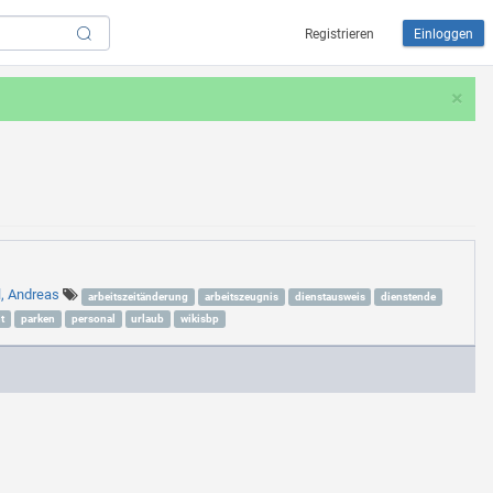
Registrieren
Einloggen
×
l, Andreas
arbeitszeitänderung
arbeitszeugnis
dienstausweis
dienstende
t
parken
personal
urlaub
wikisbp