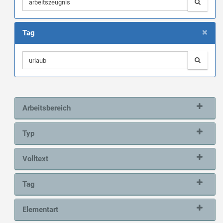
×
Tag
Arbeitsbereich
Typ
Volltext
Tag
Elementart