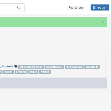
Registrieren
Einloggen
×
l, Andreas
arbeitszeitänderung
arbeitszeugnis
dienstausweis
dienstende
t
parken
personal
urlaub
wikisbp