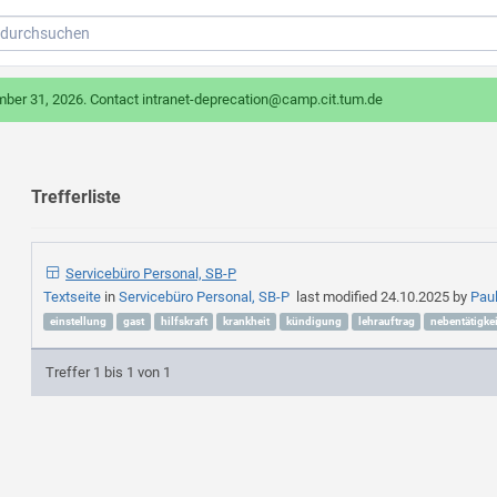
mber 31, 2026. Contact intranet-deprecation@camp.cit.tum.de
Trefferliste
Servicebüro Personal, SB-P
Textseite
in
Servicebüro Personal, SB-P
last modified
24.10.2025
by
Pau
einstellung
gast
hilfskraft
krankheit
kündigung
lehrauftrag
nebentätigkei
Treffer 1 bis 1 von 1