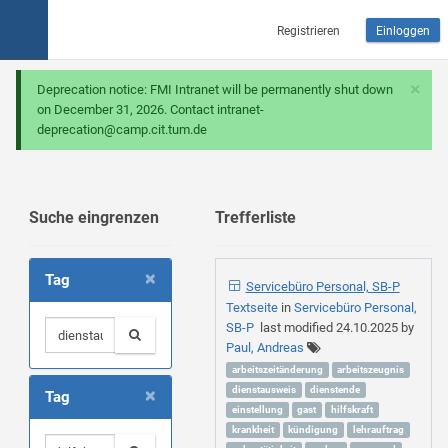
Registrieren
Einloggen
×
Deprecation notice: FMI Intranet will be permanently shut down
on December 31, 2026. Contact intranet-
deprecation@camp.cit.tum.de
Suche eingrenzen
Trefferliste
×
Tag
Servicebüro Personal, SB-P
Textseite
in
Servicebüro Personal,
SB-P
last modified
24.10.2025
by
Paul, Andreas
arbeitszeitänderung
arbeitszeugnis
×
dienstausweis
dienstende
Tag
einstellung
gast
hilfskraft
krankheit
kündigung
lehrauftrag