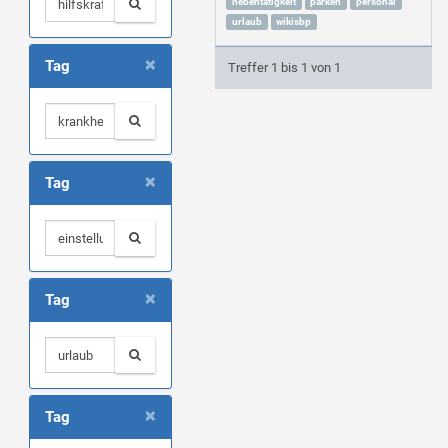
nebentätigkeit
parken
personal
urlaub
wikisbp
×
Tag
Treffer 1 bis 1 von 1
×
Tag
×
Tag
×
Tag