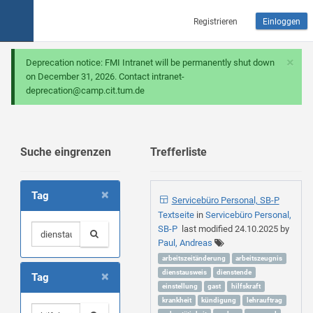
Registrieren
Einloggen
×
Deprecation notice: FMI Intranet will be permanently shut down
on December 31, 2026. Contact intranet-
deprecation@camp.cit.tum.de
Suche eingrenzen
Trefferliste
×
Tag
Servicebüro Personal, SB-P
Textseite
in
Servicebüro Personal,
SB-P
last modified
24.10.2025
by
Paul, Andreas
arbeitszeitänderung
arbeitszeugnis
×
dienstausweis
dienstende
Tag
einstellung
gast
hilfskraft
krankheit
kündigung
lehrauftrag