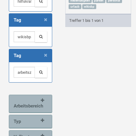
nebentätigkeit
parken
personal
urlaub
wikisbp
×
Tag
Treffer 1 bis 1 von 1
×
Tag
Arbeitsbereich
Typ