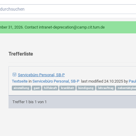
mber 31, 2026. Contact intranet-deprecation@camp.cit.tum.de
Trefferliste
Servicebüro Personal, SB-P
Textseite
in
Servicebüro Personal, SB-P
last modified
24.10.2025
by
Pau
einstellung
gast
hilfskraft
krankheit
kündigung
lehrauftrag
nebentätigkei
Treffer 1 bis 1 von 1