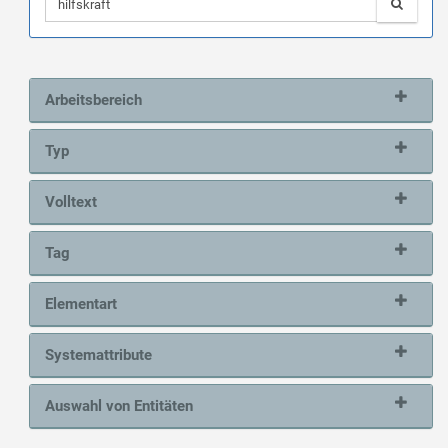
Arbeitsbereich
Typ
Volltext
Tag
Elementart
Systemattribute
Auswahl von Entitäten