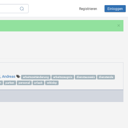
Registrieren
Einloggen
×
l, Andreas
arbeitszeitänderung
arbeitszeugnis
dienstausweis
dienstende
t
parken
personal
urlaub
wikisbp