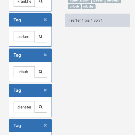
nebentätigkeit
parken
personal
urlaub
wikisbp
×
Tag
Treffer 1 bis 1 von 1
×
Tag
×
Tag
×
Tag