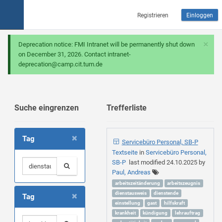
Registrieren
Einloggen
×
Deprecation notice: FMI Intranet will be permanently shut down
on December 31, 2026. Contact intranet-
deprecation@camp.cit.tum.de
Suche eingrenzen
Trefferliste
×
Tag
Servicebüro Personal, SB-P
Textseite
in
Servicebüro Personal,
SB-P
last modified
24.10.2025
by
Paul, Andreas
arbeitszeitänderung
arbeitszeugnis
×
dienstausweis
dienstende
Tag
einstellung
gast
hilfskraft
krankheit
kündigung
lehrauftrag