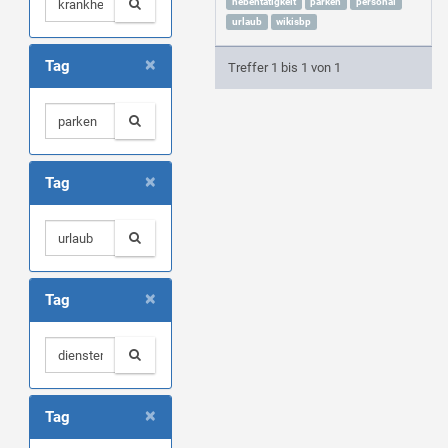
nebentätigkeit
parken
personal
urlaub
wikisbp
×
Tag
Treffer 1 bis 1 von 1
×
Tag
×
Tag
×
Tag