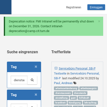
Registrieren
Einloggen
×
Deprecation notice: FMI Intranet will be permanently shut down
on December 31, 2026. Contact intranet-
deprecation@camp.cit.tum.de
Suche eingrenzen
Trefferliste
×
Tag
Servicebüro Personal, SB-P
Textseite
in
Servicebüro Personal,
SB-P
last modified
24.10.2025
by
Paul, Andreas
arbeitszeitänderung
arbeitszeugnis
×
dienstausweis
dienstende
Tag
einstellung
gast
hilfskraft
krankheit
kündigung
lehrauftrag