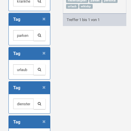
nebentätigkeit
parken
personal
urlaub
wikisbp
×
Tag
Treffer 1 bis 1 von 1
×
Tag
×
Tag
×
Tag