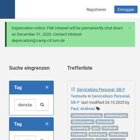
Registrieren
Einloggen
×
Deprecation notice: FMI Intranet will be permanently shut down
on December 31, 2026. Contact intranet-
deprecation@camp.cit.tum.de
Suche eingrenzen
Trefferliste
×
Tag
Servicebüro Personal, SB-P
Textseite
in
Servicebüro Personal,
SB-P
last modified
24.10.2025
by
Paul, Andreas
arbeitszeitänderung
arbeitszeugnis
×
dienstausweis
dienstende
Tag
einstellung
gast
hilfskraft
krankheit
kündigung
lehrauftrag