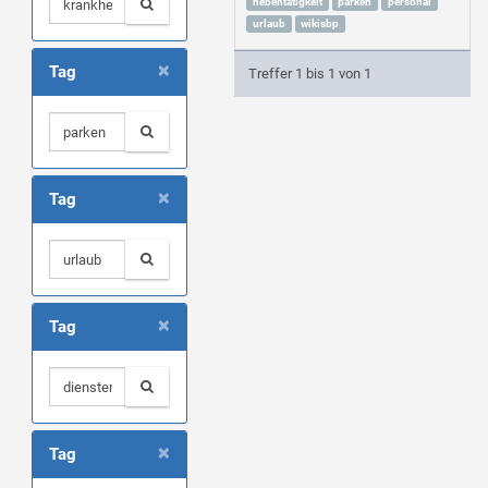
nebentätigkeit
parken
personal
urlaub
wikisbp
×
Tag
Treffer 1 bis 1 von 1
×
Tag
×
Tag
×
Tag