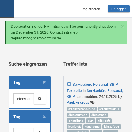
Registrieren
Einloggen
×
Deprecation notice: FMI Intranet will be permanently shut down
on December 31, 2026. Contact intranet-
deprecation@camp.cit.tum.de
Suche eingrenzen
Trefferliste
×
Tag
Servicebüro Personal, SB-P
Textseite
in
Servicebüro Personal,
SB-P
last modified
24.10.2025
by
Paul, Andreas
arbeitszeitänderung
arbeitszeugnis
×
dienstausweis
dienstende
Tag
einstellung
gast
hilfskraft
krankheit
kündigung
lehrauftrag