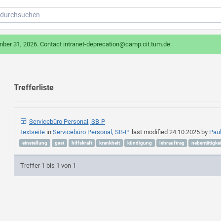
mber 31, 2026. Contact intranet-deprecation@camp.cit.tum.de
Trefferliste
Servicebüro Personal, SB-P
Textseite
in
Servicebüro Personal, SB-P
last modified
24.10.2025
by
Pau
einstellung
gast
hilfskraft
krankheit
kündigung
lehrauftrag
nebentätigkei
Treffer 1 bis 1 von 1