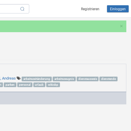
Registrieren
Einloggen
×
l, Andreas
arbeitszeitänderung
arbeitszeugnis
dienstausweis
dienstende
t
parken
personal
urlaub
wikisbp