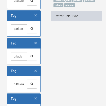
nebentätigkeit
parken
personal
urlaub
wikisbp
×
Tag
Treffer 1 bis 1 von 1
×
Tag
×
Tag
×
Tag