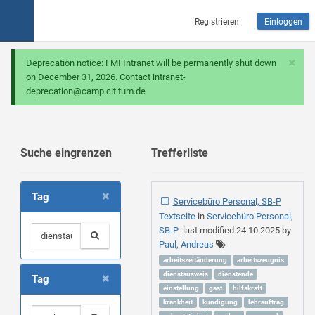
Registrieren
Einloggen
×
Deprecation notice: FMI Intranet will be permanently shut down
on December 31, 2026. Contact intranet-
deprecation@camp.cit.tum.de
Suche eingrenzen
Trefferliste
×
Tag
Servicebüro Personal, SB-P
Textseite
in
Servicebüro Personal,
SB-P
last modified
24.10.2025
by
Paul, Andreas
arbeitszeitänderung
arbeitszeugnis
×
dienstausweis
dienstende
Tag
einstellung
gast
hilfskraft
krankheit
kündigung
lehrauftrag