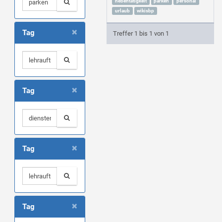
nebentätigkeit
parken
personal
urlaub
wikisbp
×
Tag
Treffer 1 bis 1 von 1
×
Tag
×
Tag
×
Tag