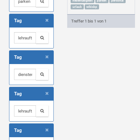
nebentätigkeit
parken
personal
urlaub
wikisbp
×
Tag
Treffer 1 bis 1 von 1
×
Tag
×
Tag
×
Tag