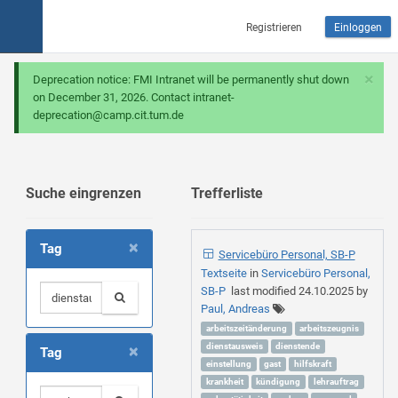
Registrieren
Einloggen
×
Deprecation notice: FMI Intranet will be permanently shut down
on December 31, 2026. Contact intranet-
deprecation@camp.cit.tum.de
Suche eingrenzen
Trefferliste
×
Tag
Servicebüro Personal, SB-P
Textseite
in
Servicebüro Personal,
SB-P
last modified
24.10.2025
by
Paul, Andreas
arbeitszeitänderung
arbeitszeugnis
×
dienstausweis
dienstende
Tag
einstellung
gast
hilfskraft
krankheit
kündigung
lehrauftrag