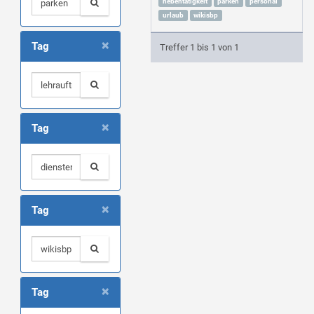
nebentätigkeit
parken
personal
urlaub
wikisbp
×
Tag
Treffer 1 bis 1 von 1
×
Tag
×
Tag
×
Tag