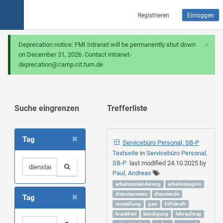
Registrieren
Einloggen
×
Deprecation notice: FMI Intranet will be permanently shut down
on December 31, 2026. Contact intranet-
deprecation@camp.cit.tum.de
Suche eingrenzen
Trefferliste
×
Tag
Servicebüro Personal, SB-P
Textseite
in
Servicebüro Personal,
SB-P
last modified
24.10.2025
by
Paul, Andreas
arbeitszeitänderung
arbeitszeugnis
×
dienstausweis
dienstende
Tag
einstellung
gast
hilfskraft
krankheit
kündigung
lehrauftrag