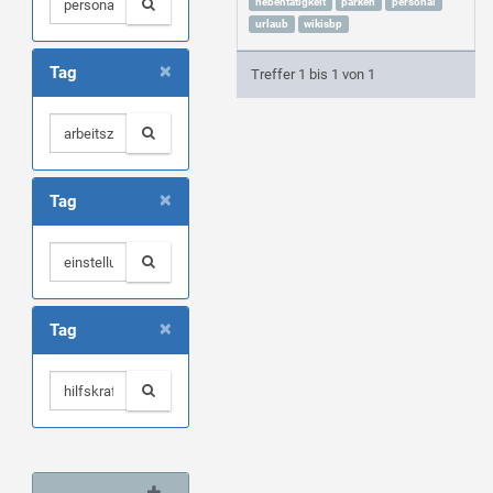
nebentätigkeit
parken
personal
urlaub
wikisbp
×
Tag
Treffer 1 bis 1 von 1
×
Tag
×
Tag