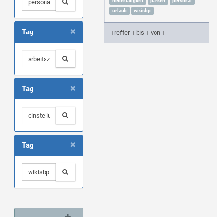
nebentätigkeit
parken
personal
urlaub
wikisbp
×
Tag
Treffer 1 bis 1 von 1
×
Tag
×
Tag