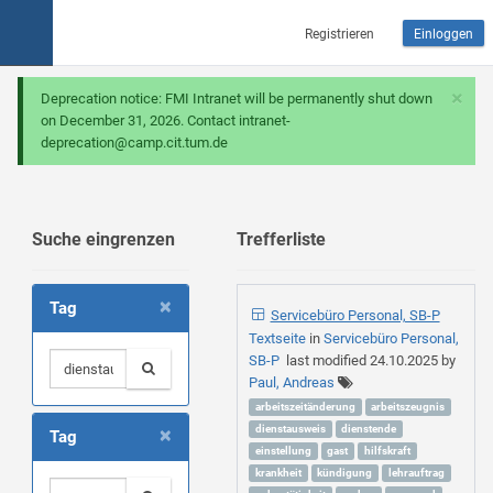
Registrieren
Einloggen
×
Deprecation notice: FMI Intranet will be permanently shut down
on December 31, 2026. Contact intranet-
deprecation@camp.cit.tum.de
Suche eingrenzen
Trefferliste
×
Tag
Servicebüro Personal, SB-P
Textseite
in
Servicebüro Personal,
SB-P
last modified
24.10.2025
by
Paul, Andreas
arbeitszeitänderung
arbeitszeugnis
×
dienstausweis
dienstende
Tag
einstellung
gast
hilfskraft
krankheit
kündigung
lehrauftrag