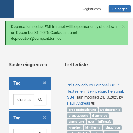
Registrieren
Einloggen
×
Deprecation notice: FMI Intranet will be permanently shut down
on December 31, 2026. Contact intranet-
deprecation@camp.cit.tum.de
Suche eingrenzen
Trefferliste
×
Tag
Servicebüro Personal, SB-P
Textseite
in
Servicebüro Personal,
SB-P
last modified
24.10.2025
by
Paul, Andreas
arbeitszeitänderung
arbeitszeugnis
×
dienstausweis
dienstende
Tag
einstellung
gast
hilfskraft
krankheit
kündigung
lehrauftrag