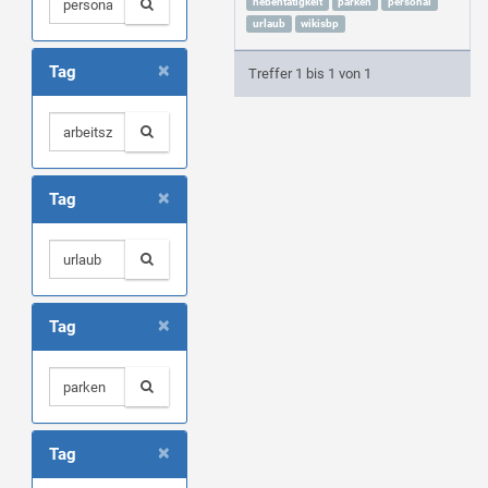
nebentätigkeit
parken
personal
urlaub
wikisbp
×
Tag
Treffer 1 bis 1 von 1
×
Tag
×
Tag
×
Tag