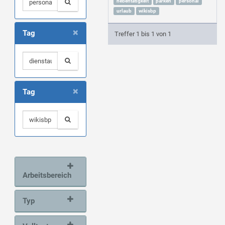
nebentätigkeit
parken
personal
urlaub
wikisbp
×
Tag
Treffer 1 bis 1 von 1
×
Tag
Arbeitsbereich
Typ