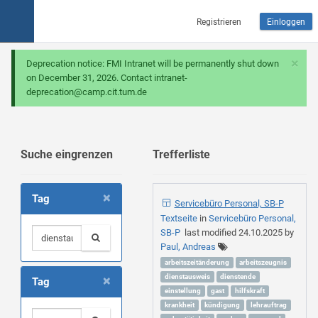
Registrieren
Einloggen
×
Deprecation notice: FMI Intranet will be permanently shut down
on December 31, 2026. Contact intranet-
deprecation@camp.cit.tum.de
Suche eingrenzen
Trefferliste
×
Tag
Servicebüro Personal, SB-P
Textseite
in
Servicebüro Personal,
SB-P
last modified
24.10.2025
by
Paul, Andreas
arbeitszeitänderung
arbeitszeugnis
×
dienstausweis
dienstende
Tag
einstellung
gast
hilfskraft
krankheit
kündigung
lehrauftrag